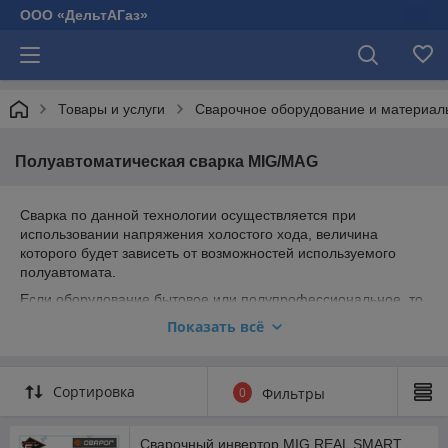
ООО «ДельтАГаз»
Товары и услуги
Сварочное оборудование и материал
Полуавтоматическая сварка MIG/MAG
Сварка по данной технологии осуществляется при
использовании напряжения холостого хода, величина
которого будет зависеть от возможностей используемого
полуавтомата.
Если оборудование бытовое или полупрофессиональное, то
напряжение на них обычно не регулируется, а дуга
Показать всё
стабилизируется автоматически. Также особое внимание
нужно уделить выбору толщины проволоки и значениям
сварочного тока.
Сортировка
0
Фильтры
Перемещение сварочной проволоки достаточно трудоёмко,
однако оно гарантирует удобство функционала
полуавтомата. Обычно MIG-MAG сварка осуществляется на
Сварочный инвертор MIG REAL SMART