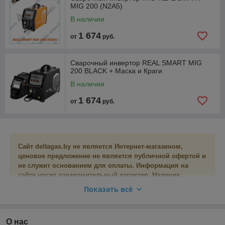
токе обратной полярности, но это не исключает
MIG 200 (N2A5)
использование прямой полярности и переменного тока.
В наличии
Современные сварочные аппараты в большинстве случаев
1 674
от
руб.
совмещают несколько режимов сварки:
MIG/MAG + MMA
Сварочный инвертор REAL SMART MIG
MIG/MAG + TIG, Lift-Tig
200 BLACK + Маска и Краги
MIG/MAG + MMA + TIG, Lift-Tig
В наличии
1 674
от
руб.
Сайт deltagas.by не является Интернет-магазином,
ценовое предложение не является публичной офертой и
не служит основанием для оплаты. Информация на
сайте носит ознакомительный характер. Наличие,
актуальные цены и сроки поставки необходимо
Показать всё
уточнять по номерам телефонов, указанным в разделе
Контакты.
О нас