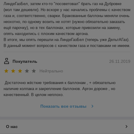
ЛиндеГазБел, затем кто-то "посоветовал" брать газ на Дубровке 
(мол там дешевле). Но вскоре у нас начались проблемы с качеством 
газа и, соответственно, сварки. Бракованные баллоны меняли очень 
неохотно, по одному возить не хотят (нужно обязательно заказать 
ещё парочку), но в тех баллонах, которые привозили на замену, 
опять находились с плохим качеством аргона. 

В итоге, мы опять перешли на ЛиндеГазБел (теперь уже ДельтАГаз). 
В данный момент вопросов с качеством газа и поставками не имеем. 
Покупатель
26.11.2019
Нейтрально
Достаточно жёсткие требования к баллонам , + обязательно 
наличие колпака и закрепление баллонов. Аргон дороже , но 
качественный. В целом неплохо.
Показать все отзывы
О нас