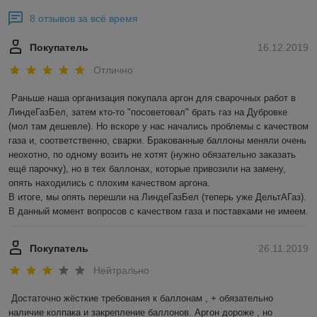
8 отзывов за всё время
Покупатель
16.12.2019
Отлично
Раньше наша организация покупала аргон для сварочных работ в 
ЛиндеГазБел, затем кто-то "посоветовал" брать газ на Дубровке 
(мол там дешевле). Но вскоре у нас начались проблемы с качеством 
газа и, соответственно, сварки. Бракованные баллоны меняли очень 
неохотно, по одному возить не хотят (нужно обязательно заказать 
ещё парочку), но в тех баллонах, которые привозили на замену, 
опять находились с плохим качеством аргона. 

В итоге, мы опять перешли на ЛиндеГазБел (теперь уже ДельтАГаз). 
В данный момент вопросов с качеством газа и поставками не имеем. 
Покупатель
26.11.2019
Нейтрально
Достаточно жёсткие требования к баллонам , + обязательно 
наличие колпака и закрепление баллонов. Аргон дороже , но 