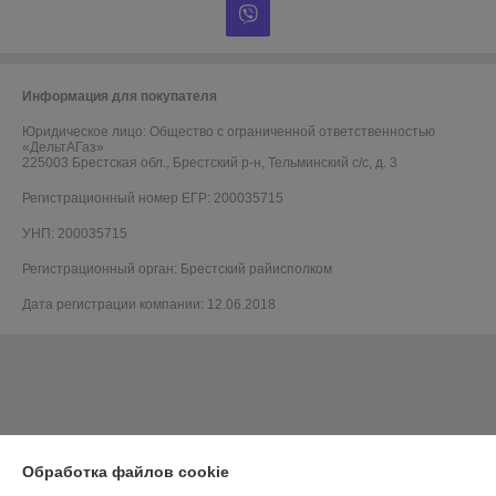
Информация для покупателя
Юридическое лицо:
Общество с ограниченной ответственностью
«ДельтАГаз»
225003 Брестская обл., Брестский р-н, Тельминский с/с, д. 3
Регистрационный номер ЕГР: 200035715
УНП: 200035715
Регистрационный орган: Брестский райисполком
Дата регистрации компании: 12.06.2018
Обработка файлов cookie