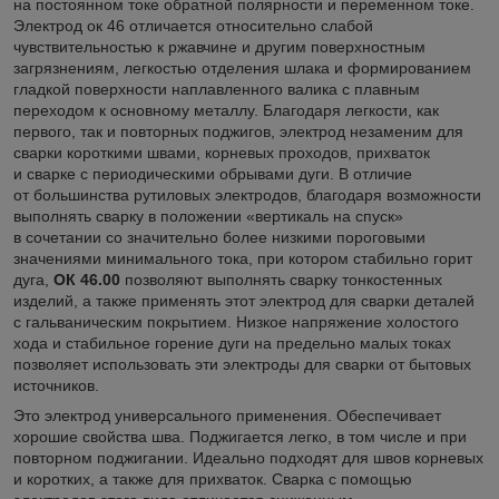
на постоянном токе обратной полярности и переменном токе.
Электрод ок 46 отличается относительно слабой
чувствительностью к ржавчине и другим поверхностным
загрязнениям, легкостью отделения шлака и формированием
гладкой поверхности наплавленного валика с плавным
переходом к основному металлу. Благодаря легкости, как
первого, так и повторных поджигов, электрод незаменим для
сварки короткими швами, корневых проходов, прихваток
и сварке с периодическими обрывами дуги. В отличие
от большинства рутиловых электродов, благодаря возможности
выполнять сварку в положении «вертикаль на спуск»
в сочетании со значительно более низкими пороговыми
значениями минимального тока, при котором стабильно горит
дуга,
ОК 46.00
позволяют выполнять сварку тонкостенных
изделий, а также применять этот электрод для сварки деталей
с гальваническим покрытием. Низкое напряжение холостого
хода и стабильное горение дуги на предельно малых токах
позволяет использовать эти электроды для сварки от бытовых
источников.
Это электрод универсального применения. Обеспечивает
хорошие свойства шва. Поджигается легко, в том числе и при
повторном поджигании. Идеально подходят для швов корневых
и коротких, а также для прихваток. Сварка с помощью