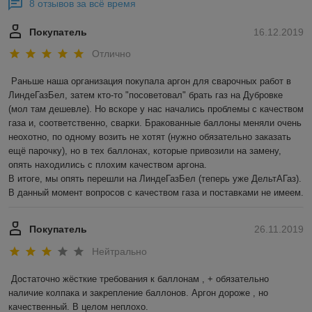
8 отзывов за всё время
Покупатель
16.12.2019
Отлично
Раньше наша организация покупала аргон для сварочных работ в 
ЛиндеГазБел, затем кто-то "посоветовал" брать газ на Дубровке 
(мол там дешевле). Но вскоре у нас начались проблемы с качеством 
газа и, соответственно, сварки. Бракованные баллоны меняли очень 
неохотно, по одному возить не хотят (нужно обязательно заказать 
ещё парочку), но в тех баллонах, которые привозили на замену, 
опять находились с плохим качеством аргона. 

В итоге, мы опять перешли на ЛиндеГазБел (теперь уже ДельтАГаз). 
В данный момент вопросов с качеством газа и поставками не имеем. 
Покупатель
26.11.2019
Нейтрально
Достаточно жёсткие требования к баллонам , + обязательно 
наличие колпака и закрепление баллонов. Аргон дороже , но 
качественный. В целом неплохо.