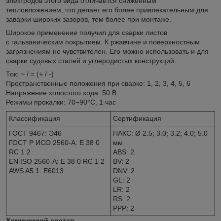
электродов этого вида отличается сниженным
тепловложением, что делает его более привлекательным для
заварки широких зазоров, тем более при монтаже.
Широкое применение получил для сварки листов
с гальваническим покрытием. К ржавчине и поверхностным
загрязнениям не чувствителен. Его можно использовать и для
сварки судовых сталей и углеродистых конструкций.
Ток: ~ / = (+ / -)
Пространственные положения при сварке: 1, 2, 3, 4, 5, 6
Напряжение холостого хода: 50 В
Режимы прокалки: 70−90°С, 1 час
Классификация
Сертификация
ГОСТ 9467: Э46
НАКС: Ø 2.5; 3.0; 3.2; 4.0; 5.0
ГОСТ Р ИСО 2560-A: E 38 0
мм
RC 1 2
ABS: 2
EN ISO 2560-A: E 38 0 RC 1 2
BV: 2
AWS A5.1: E6013
DNV: 2
GL: 2
LR: 2
RS: 2
РРР: 2
Химический состав