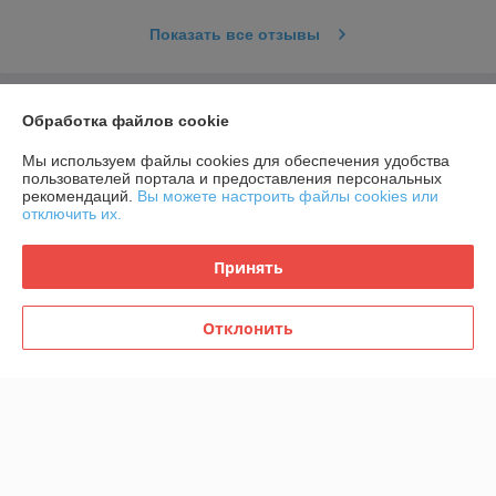
Показать все отзывы
О нас
Обработка файлов cookie
Мы используем файлы cookies для обеспечения удобства
Контакты
пользователей портала и предоставления персональных
рекомендаций.
Вы можете настроить файлы cookies или
Доставка и оплата
отключить их.
Принять
График работы
Полная версия сайта
Отклонить
Политика обработки cookies
Сайт создан на платформе Deal.by