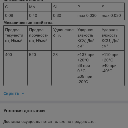
С
Mn
Si
P
S
0.08
0.40
0.30
max 0.030
max 0.030
Механические свойства
Предел
Предел
Удлинение
Ударная
Ударная
текучести
прочности
δ, %
вязкость
вязкость
σ
т
, Н/мм²
σ
в
, Н/мм²
KCV, Дж/
KCU, Дж/
см²
см²
400
520
28
≥137 при
≥110 при
+20°С
+20°С
88 при
≥40 при
0 °C
-40°С
≥35 при
-20°С
Скрыть
Условия доставки
Доставка осуществляется только по предоплате.