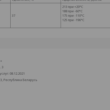
213 при +20°С
188 при -60°С
37
175 при -110°С
125 при -196°С
з»
. 3
луг: 08.12.2021
33, Республика Беларусь