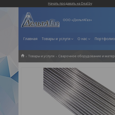
Начать продавать на Deal.by
ООО «ДельтАГаз»
Главная
Товары и услуги
О нас
Портфолио
Товары и услуги
Сварочное оборудование и мате