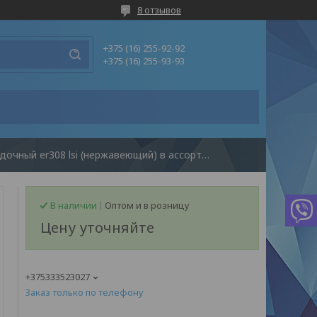
8 отзывов
+375 (16) 255-92-92
+375 (16) 255-93-93
Пруток присадочный er308 lsi (нержавеющий) в ассортименте
В наличии
Оптом и в розницу
Цену уточняйте
+375333523027
Заказ только по телефону