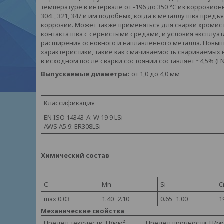
температуре в интервале от -196 до 350 °C из коррозио
304L, 321, 347 и им подобных, когда к металлу шва пре
коррозии. Может также применяться для сварки хромист
контакта шва с сернистыми средами, и условия эксплу
расширения основного и наплавленного металла. Пов
характеристики, такие как смачиваемость свариваемы
в исходном после сварки состоянии составляет ~4,5% (FN
Выпускаемые диаметры:
от 1,0 до 4,0 мм
Классификация
EN ISO 14343-A: W 19 9 LSi
AWS A5.9: ER308LSi
Химический состав
С
Mn
Si
C
max 0.03
1.40−2.10
0.65−1.00
1
Механические свойства
Предел текучести, Н/мм²
Предел прочности, Н/м