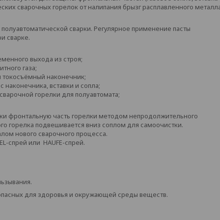
ских сварочных горелок от налипания брызг расплавленного металл
 полуавтоматической сварки. Регулярное применение пасты
и сварке.
менного выхода из строя;
тного газа;
 и токосъёмный наконечник;
 наконечника, вставки и сопла;
сварочной горелки для полуавтомата;
арки фронтальную часть горелки методом непродолжительного
того горелка подвешивается вниз соплом для самоочистки.
лом нового сварочного процесса.
EL-спрей
или
HAUFE-спрей
.
льзывания.
опасных для здоровья и окружающей среды веществ.