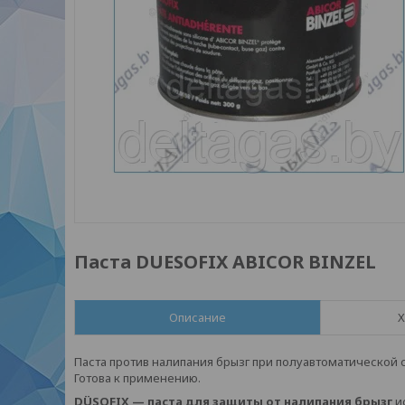
Паста DUESOFIX ABICOR BINZEL
Описание
Х
Паста против налипания брызг при полуавтоматической с
Готова к применению.
DÜSOFIX — паста для защиты от налипания брызг
и