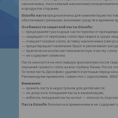
наконечника, токосъёмный наконечник) полуавтоматиче
и продуктов сгорания.
Düsofix паста
предназначена для комплектации постов
обеспечивает реальную экономию средств и времени пр
Особенности защитной пасты
Düsofix:
— предохраняет расходные части горелки от преждевре
— защищает от перегрева сопло при сварке в среде защи
— очищает газовое сопло, вставку наконечника (свечу)
— предотвращает налипание брызг и увеличивает ресурс
— практически исключает механическую очистку сопла 
— не содержит силикона.
Паста наносится на неостывшую (разогретую) после св
окунания газового сопла на всю глубину банки. После э
Остатки пасты Дюзофикс удаляются ветошью перед нача
Рекомендуем применять совместно с аэрозолями:
BINZ
Внимание:
— хранить пасту в недоступном для детей месте;
— не допускать попадания пасты в канализацию;
— избегать попадания пасты на пол — опасность подска
Паста Düsofix
безопасна в применении и не содержит 