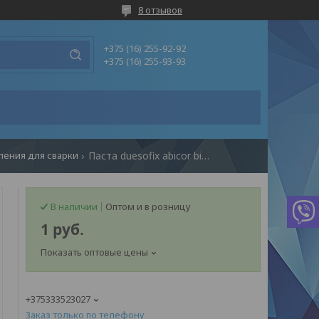
8 отзывов
+375 (16) 255-92-92
+375 (16) 255-93-93
ления для сварки
Паста duesofix abicor binzel
В наличии
Оптом и в розницу
1
руб.
Показать оптовые цены
+375333523027
Заказ только по телефону