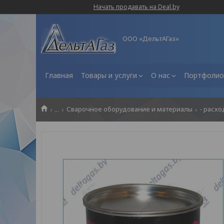
Начать продавать на Deal.by
ООО «ДельтАГаз»
Главная
Товары и услуги
О нас
Портфолио
...
Сварочное оборудование и материалы
- расхо