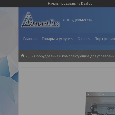
Начать продавать на Deal.by
ООО «ДельтАГаз»
Главная
Товары и услуги
О нас
Портфолио
...
Оборудование и комплектующие для управления