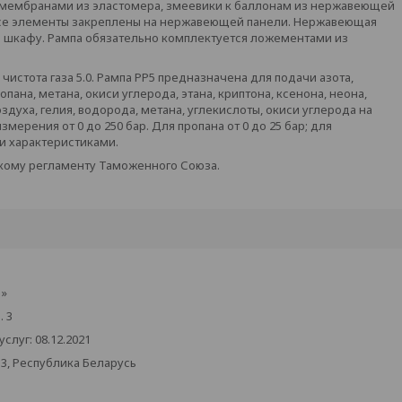
с мембранами из эластомера, змеевики к баллонам из нержавеющей
Все элементы закреплены на нержавеющей панели. Нержавеющая
ом шкафу. Рампа обязательно комплектуется ложементами из
чистота газа 5.0. Рампа РР5 предназначена для подачи азота,
опана, метана, окиси углерода, этана, криптона, ксенона, неона,
здуха, гелия, водорода, метана, углекислоты, окиси углерода на
ерения от 0 до 250 бар. Для пропана от 0 до 25 бар; для
и характеристиками.
кому регламенту Таможенного Союза.
з»
. 3
луг: 08.12.2021
33, Республика Беларусь