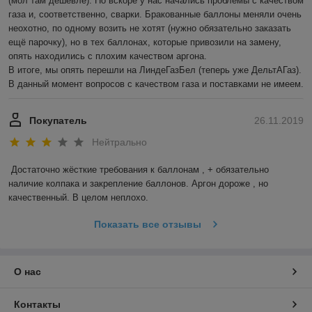
(мол там дешевле). Но вскоре у нас начались проблемы с качеством 
газа и, соответственно, сварки. Бракованные баллоны меняли очень 
неохотно, по одному возить не хотят (нужно обязательно заказать 
ещё парочку), но в тех баллонах, которые привозили на замену, 
опять находились с плохим качеством аргона. 

В итоге, мы опять перешли на ЛиндеГазБел (теперь уже ДельтАГаз). 
В данный момент вопросов с качеством газа и поставками не имеем. 
Покупатель
26.11.2019
Нейтрально
Достаточно жёсткие требования к баллонам , + обязательно 
наличие колпака и закрепление баллонов. Аргон дороже , но 
качественный. В целом неплохо.
Показать все отзывы
О нас
Контакты