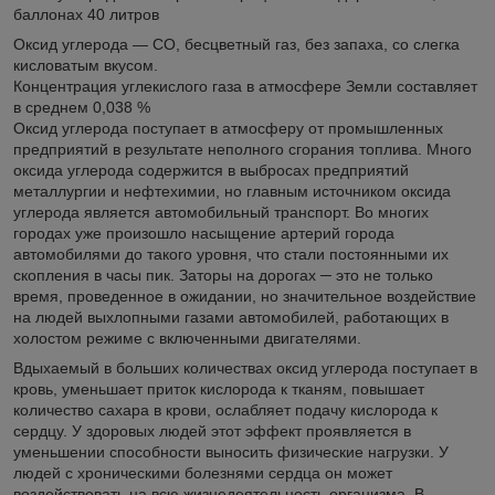
баллонах 40 литров
Оксид углерода — CO, бесцветный газ, без запаха, со слегка
кисловатым вкусом.
Концентрация углекислого газа в атмосфере Земли составляет
в среднем 0,038 %
Оксид углерода поступает в атмосферу от промышленных
предприятий в результате неполного сгорания топлива. Много
оксида углерода содержится в выбросах предприятий
металлургии и нефтехимии, но главным источником оксида
углерода является автомобильный транспорт. Во многих
городах уже произошло насыщение артерий города
автомобилями до такого уровня, что стали постоянными их
скопления в часы пик. Заторы на дорогах ─ это не только
время, проведенное в ожидании, но значительное воздействие
на людей выхлопными газами автомобилей, работающих в
холостом режиме с включенными двигателями.
Вдыхаемый в больших количествах оксид углерода поступает в
кровь, уменьшает приток кислорода к тканям, повышает
количество сахара в крови, ослабляет подачу кислорода к
сердцу. У здоровых людей этот эффект проявляется в
уменьшении способности выносить физические нагрузки. У
людей с хроническими болезнями сердца он может
воздействовать на всю жизнедеятельность организма. В