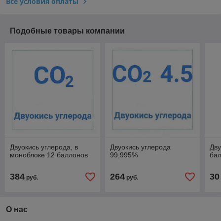
Все условия оплаты
Подобные товары компании
Двуокись углерода, в
Двуокись углерода
Дву
моноблоке 12 баллонов
99,995%
бал
384
264
30
руб.
руб.
О нас