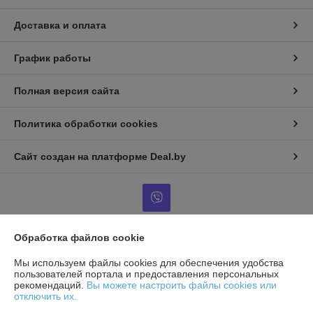
Доставка и оплата
График работы
Полная версия сайта
Политика обработки cookies
Сайт создан на платформе Deal.by
Обработка файлов cookie
Информация для покупателя
Мы используем файлы cookies для обеспечения удобства
Юридическое лицо:
Общество с ограниченной ответственностью
пользователей портала и предоставления персональных
«ДельтАГаз»
рекомендаций.
Вы можете настроить файлы cookies или
225003 Брестская обл., Брестский р-н, Тельминский с/с, д. 3
отключить их.