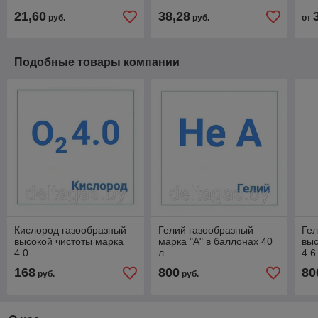
бал
21,60
38,28
руб.
руб.
от
ац
Подобные товары компании
Кислород газообразный
Гелий газообразный
Гел
высокой чистоты марка
марка "А" в баллонах 40
выс
4.0
л
4.6
бал
168
800
80
руб.
руб.