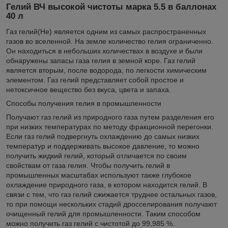
Гелий ВЧ высокой чистоты марка 5.5 в баллонах
40 л
Газ гелий(He) является одним из самых распространенных
газов во вселенной. На земле количество гелия ограниченно.
Он находиться в небольших количествах в воздухе и были
обнаружены запасы газа гелия в земной коре. Газ гелий
является вторым, после водорода, по легкости химическим
элементом. Газ гелий представляет собой простое и
нетоксичное вещество без вкуса, цвета и запаха.
Способы получения гелия в промышленности
Получают газ гелий из природного газа путем разделения его
при низких температурах по методу фракционной перегонки.
Если газ гелий подвергнуть охлаждению до самых низких
температур и поддерживать высокое давление, то можно
получить жидкий гелий, который отличается по своим
свойствам от газа гелия. Чтобы получить гелий в
промышленных масштабах используют также глубокое
охлаждение природного газа, в котором находится гелий. В
связи с тем, что газ гелий сжижается труднее остальных газов,
то при помощи нескольких стадий дросселирования получают
очищенный гелий для промышленности. Таким способом
можно получить газ гелий с чистотой до 99,985 %.