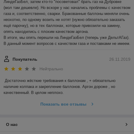
ЛиндеГазБел, затем кто-то "посоветовал" брать газ на Дубровке 
(мол там дешевле). Но вскоре у нас начались проблемы с качеством 
газа и, соответственно, сварки. Бракованные баллоны меняли очень 
неохотно, по одному возить не хотят (нужно обязательно заказать 
ещё парочку), но в тех баллонах, которые привозили на замену, 
опять находились с плохим качеством аргона. 

В итоге, мы опять перешли на ЛиндеГазБел (теперь уже ДельтАГаз). 
В данный момент вопросов с качеством газа и поставками не имеем. 
Покупатель
26.11.2019
Нейтрально
Достаточно жёсткие требования к баллонам , + обязательно 
наличие колпака и закрепление баллонов. Аргон дороже , но 
качественный. В целом неплохо.
Показать все отзывы
О нас