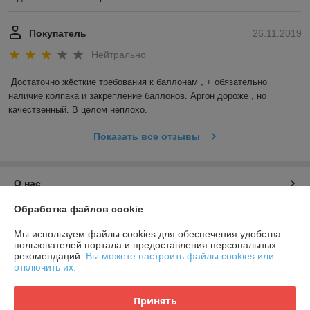
Покупатель
26.11.2019
Нейтрально
Достаточно жёсткие требования к баллонам , + обязательно 
наличие колпака и закрепление баллонов. Аргон дороже , но 
качественный. В целом неплохо.
Показать все отзывы
О нас
Обработка файлов cookie
Контакты
Мы используем файлы cookies для обеспечения удобства
пользователей портала и предоставления персональных
Доставка и оплата
рекомендаций.
Вы можете настроить файлы cookies или
отключить их.
График работы
Принять