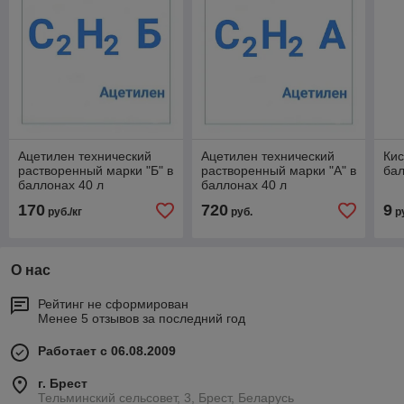
Ацетилен технический
Ацетилен технический
Кис
растворенный марки "Б" в
растворенный марки "А" в
бал
баллонах 40 л
баллонах 40 л
170
720
9
руб./кг
руб.
р
О нас
Рейтинг не сформирован
Менее 5 отзывов за последний год
Работает с 06.08.2009
г. Брест
Тельминский сельсовет, 3, Брест, Беларусь