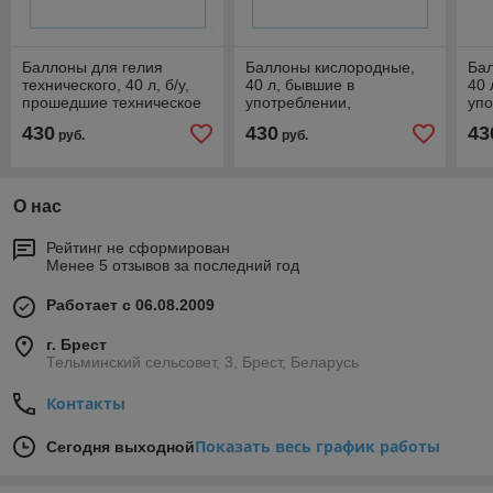
Баллоны для гелия
Баллоны кислородные,
Бал
технического, 40 л, б/у,
40 л, бывшие в
40 
прошедшие техническое
употреблении,
упо
освидетельствование
прошедшие техническое
пр
430
430
43
руб.
руб.
(ГОСТ 949-73 )
освидетельствование
осв
(ГОСТ 949-73 )
(ГО
О нас
Рейтинг не сформирован
Менее 5 отзывов за последний год
Работает с 06.08.2009
г. Брест
Тельминский сельсовет, 3, Брест, Беларусь
Контакты
Показать весь график работы
Сегодня выходной