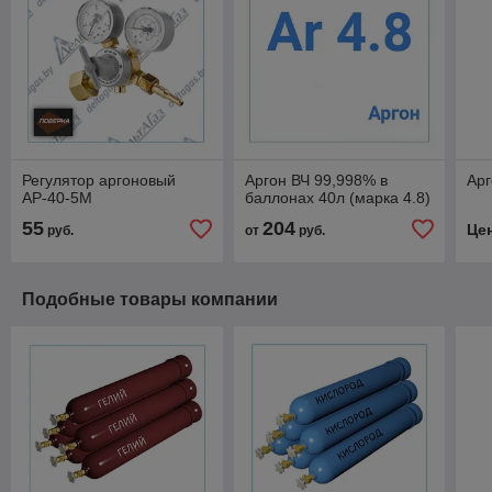
Регулятор аргоновый
Аргон ВЧ 99,998% в
Арг
АР-40-5М
баллонах 40л (марка 4.8)
55
204
Це
руб.
от
руб.
Подобные товары компании