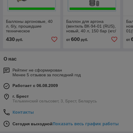
Баллоны аргоновые, 40
Баллон для аргона
Бал
л, б/у, прошедшие
(вентиль ВК-94-01 (RUS),
нов
техническое
новый, 40 л, 150 бар (кгс/
01(
освидетельствование,
см2), по ГОСТ 949-73.
(кг
430
600
руб.
от
руб.
от
150 бар (ГОСТ 949-73 )
73.
О нас
Рейтинг не сформирован
Менее 5 отзывов за последний год
Работает с 06.08.2009
г. Брест
Тельминский сельсовет, 3, Брест, Беларусь
Контакты
Показать весь график работы
Сегодня выходной