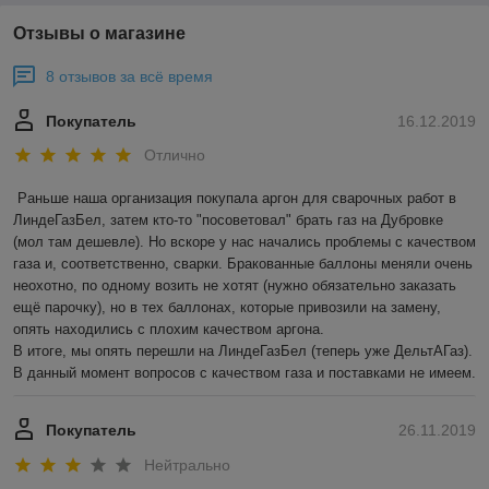
Отзывы о магазине
8 отзывов за всё время
Покупатель
16.12.2019
Отлично
Раньше наша организация покупала аргон для сварочных работ в 
ЛиндеГазБел, затем кто-то "посоветовал" брать газ на Дубровке 
(мол там дешевле). Но вскоре у нас начались проблемы с качеством 
газа и, соответственно, сварки. Бракованные баллоны меняли очень 
неохотно, по одному возить не хотят (нужно обязательно заказать 
ещё парочку), но в тех баллонах, которые привозили на замену, 
опять находились с плохим качеством аргона. 

В итоге, мы опять перешли на ЛиндеГазБел (теперь уже ДельтАГаз). 
В данный момент вопросов с качеством газа и поставками не имеем. 
Покупатель
26.11.2019
Нейтрально